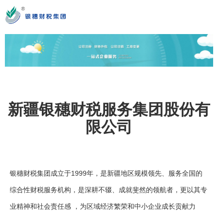
您好！新疆银穗财税服务集团股份有限公司官方网站！
营业时间
MON-SAT 10：00-19：00
新疆银穗财税服务集团股份有
限公司
全国服务热线
0991-3822222
银穗财税集团成立于1999年，是新疆地区规模领先、服务全国的
公司门店地址
综合性财税服务机构，是深耕不辍、成就斐然的领航者，更以其专
新疆乌市新医路89号新星大厦14楼
业精神和社会责任感 ，为区域经济繁荣和中小企业成长贡献力