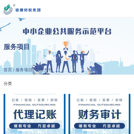
您好！新疆银穗财税服务集团股份有限公司官方网站！
服务项目
营业时间
MON-SAT 10：00-19：00
首页
服务项目
财务外包
/
/
全国服务热线
分类
0991-3822222
公司门店地址
新疆乌市新医路89号新星大厦14楼