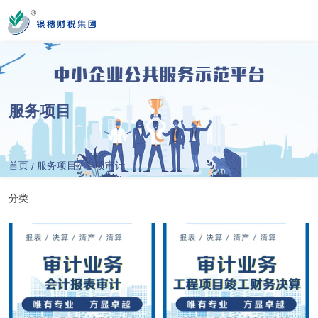
您好！新疆银穗财税服务集团股份有限公司官方网站！
服务项目
营业时间
MON-SAT 10：00-19：00
首页
服务项目
专项审计
/
/
全国服务热线
分类
0991-3822222
公司门店地址
新疆乌市新医路89号新星大厦14楼