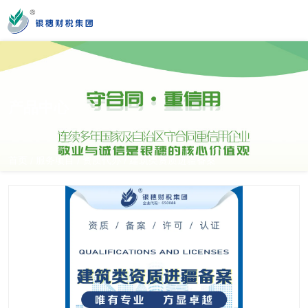
您好！新疆银穗财税服务集团股份有限公司官方网站！
产品中心
营业时间
MON-SAT 10：00-19：00
首页
服务项目
资质代办
建筑类资质进疆备案
/
/
/
全国服务热线
0991-3822222
公司门店地址
新疆乌市新医路89号新星大厦14楼