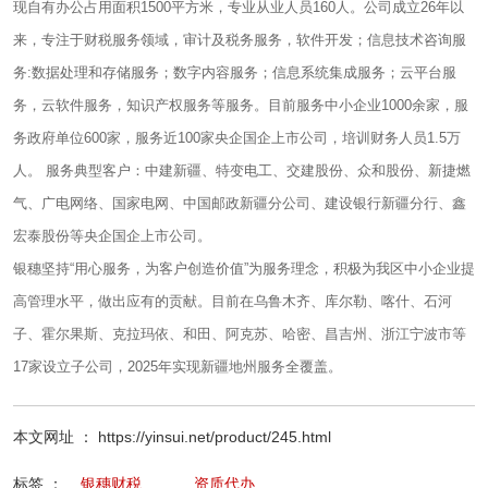
现自有办公占用面积1500平方米，专业从业人员160人。公司成立26年以
来，专注于财税服务领域，审计及税务服务，软件开发；信息技术咨询服
务:数据处理和存储服务；数字内容服务；信息系统集成服务；云平台服
务，云软件服务，知识产权服务等服务。目前服务中小企业1000余家，服
务政府单位600家，服务近100家央企国企上市公司，培训财务人员1.5万
人。 服务典型客户：中建新疆、特变电工、交建股份、众和股份、新捷燃
气、广电网络、国家电网、中国邮政新疆分公司、建设银行新疆分行、鑫
宏泰股份等央企国企上市公司。
银穗坚持“用心服务，为客户创造价值”为服务理念，积极为我区中小企业提
高管理水平，做出应有的贡献。目前在乌鲁木齐、库尔勒、喀什、石河
子、霍尔果斯、克拉玛依、和田、阿克苏、哈密、昌吉州、浙江宁波市等
17家设立子公司，2025年实现新疆地州服务全覆盖。
本文网址 ： https://yinsui.net/product/245.html
标签 ：
银穗财税
资质代办