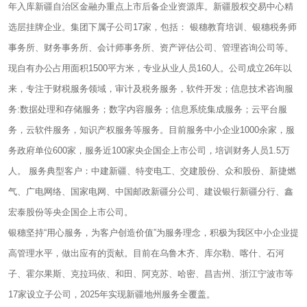
年入库新疆自治区金融办重点上市后备企业资源库。新疆股权交易中心精
选层挂牌企业。集团下属子公司17家，包括： 银穗教育培训、银穗税务师
事务所、财务事务所、会计师事务所、资产评估公司、管理咨询公司等。
现自有办公占用面积1500平方米，专业从业人员160人。公司成立26年以
来，专注于财税服务领域，审计及税务服务，软件开发；信息技术咨询服
务:数据处理和存储服务；数字内容服务；信息系统集成服务；云平台服
务，云软件服务，知识产权服务等服务。目前服务中小企业1000余家，服
务政府单位600家，服务近100家央企国企上市公司，培训财务人员1.5万
人。 服务典型客户：中建新疆、特变电工、交建股份、众和股份、新捷燃
气、广电网络、国家电网、中国邮政新疆分公司、建设银行新疆分行、鑫
宏泰股份等央企国企上市公司。
银穗坚持“用心服务，为客户创造价值”为服务理念，积极为我区中小企业提
高管理水平，做出应有的贡献。目前在乌鲁木齐、库尔勒、喀什、石河
子、霍尔果斯、克拉玛依、和田、阿克苏、哈密、昌吉州、浙江宁波市等
17家设立子公司，2025年实现新疆地州服务全覆盖。