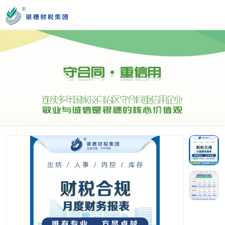
您好！新疆银穗财税服务集团股份有限公司官方网站！
产品中心
营业时间
MON-SAT 10：00-19：00
首页
服务项目
财税合规
月度财务报表
/
/
/
全国服务热线
0991-3822222
公司门店地址
新疆乌市新医路89号新星大厦14楼