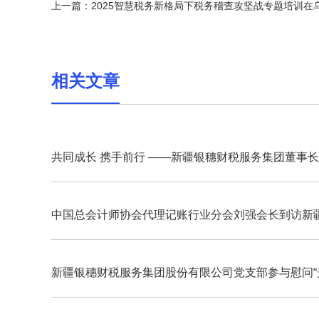
上一篇：
2025智慧税务新格局下税务稽查攻坚战专题培训在
相关文章
共同成长 携手前行 ——新疆银穗财税服务集团董事长 夏
永杰
中国总会计师协会代理记账行业分会刘强会长到访新
穗财税集团 共话AI赋能与财税服务升级
新疆银穗财税服务集团股份有限公司党支部参与慰问“
在党50年”老党员活动纪实