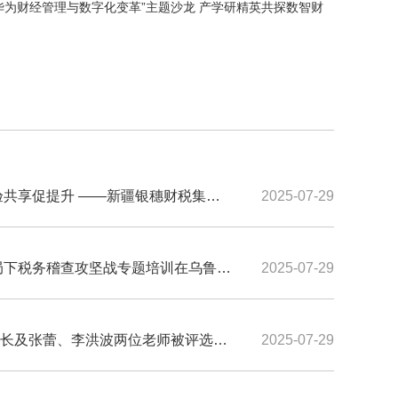
华为财经管理与数字化变革”主题沙龙 产学研精英共探数智财
验共享促提升 ——新疆银穗财税集团
2025-07-29
开展深度业务交流
格局下税务稽查攻坚战专题培训在乌鲁木
2025-07-29
长及张蕾、李洪波两位老师被评选为
2025-07-29
导师（校外）