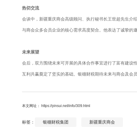
热切交流
会谈中，新疆重庆商会高级顾问、执行秘书长王世超先生介
与商会众多会员企业的核心需求高度契合。他表达了诚挚的
未来展望
会后，双方围绕未来可开展的具体合作事宜进行了富有建设
互利共赢奠定了坚实的基础。银穗财税期待未来与商会及会
本文网址： https://yinsui.net/info/309.html
标签：
银穗财税集团
新疆重庆商会