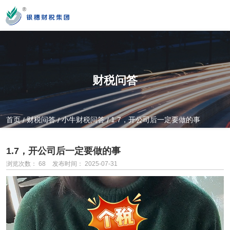
您好！新疆银穗财税服务集团股份有限公司官方网站！
财税问答
营业时间
MON-SAT 10：00-19：00
首页
财税问答
小牛财税问答
1.7，开公司后一定要做的事
/
/
/
全国服务热线
1.7，开公司后一定要做的事
0991-3822222
浏览次数：
68
发布时间： 2025-07-31
公司门店地址
新疆乌市新医路89号新星大厦14楼