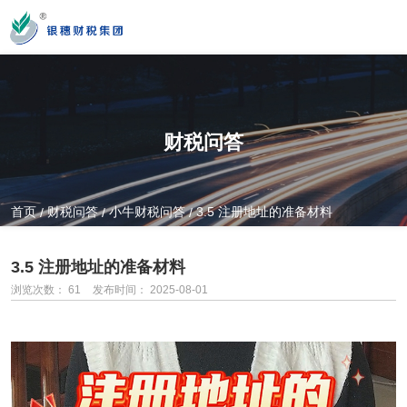
您好！新疆银穗财税服务集团股份有限公司官方网站！
财税问答
营业时间
MON-SAT 10：00-19：00
首页
财税问答
小牛财税问答
3.5 注册地址的准备材料
/
/
/
全国服务热线
3.5 注册地址的准备材料
0991-3822222
浏览次数：
61
发布时间： 2025-08-01
公司门店地址
新疆乌市新医路89号新星大厦14楼