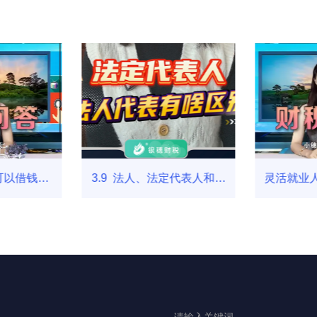
可以借钱给
3.9 法人、法定代表人和法
灵活就业
？
人代表有啥区别？
本医疗保
用是否纳
齐财务公