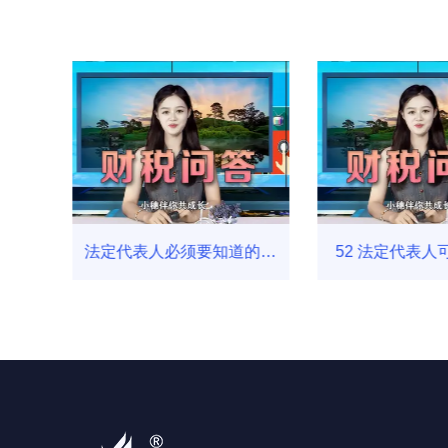
定代
法定代表人必须要知道的六
52 法定代表人
件事？ 乌鲁木齐财务公司_
公司吗
新疆银穗财税集团