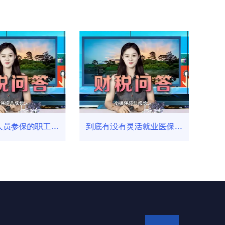
人员参保的职工基
到底有没有灵活就业医保？
医
险产前后的检查费
乌鲁木齐财务公司_银穗财
鲁
入报销呢？乌鲁木
税集团
司_银穗财税集团