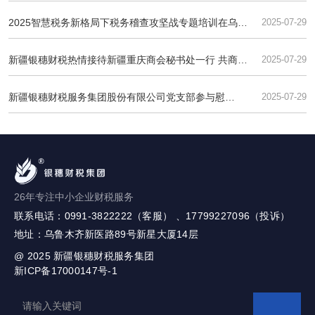
银穗财税集团 共话AI赋能与财税服务升级
2025智慧税务新格局下税务稽查攻坚战专题培训在乌鲁
2025-07-29
木齐成功举办
新疆银穗财税热情接待新疆重庆商会秘书处一行 共商合
2025-07-29
作发展
新疆银穗财税服务集团股份有限公司党支部参与慰
2025-07-29
问“光荣在党50年”老党员活动纪实
26年专注中小企业财税服务
联系电话：0991-3822222（客服） 、17799227096（投诉）
地址：乌鲁木齐新医路89号新星大厦14层
@ 2025
新疆银穗财税服务集团
新ICP备17000147号-1