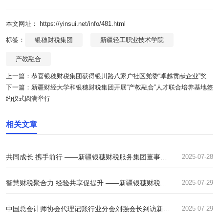
本文网址： https://yinsui.net/info/481.html
标签：
银穗财税集团
新疆轻工职业技术学院
产教融合
上一篇：
恭喜银穗财税集团获得银川路八家户社区党委“卓越贡献企业”奖
下一篇：
新疆财经大学和银穗财税集团开展“产教融合”人才联合培养基地签
约仪式圆满举行
相关文章
共同成长 携手前行 ——新疆银穗财税服务集团董事长
2025-07-28
夏永杰
智慧财税聚合力 经验共享促提升 ——新疆银穗财税集
2025-07-29
团与乌苏天山昭阳公司开展深度业务交流
中国总会计师协会代理记账行业分会刘强会长到访新疆
2025-07-29