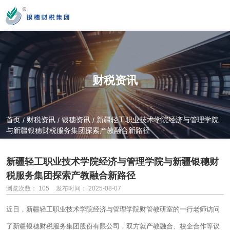
您好！新疆银穗财税服务集团股份有限公司官方网站！
财税资讯
营业时间
MON-SAT 10：00-19：00
首页
财税资讯
银穗资讯
新疆轻工职业技术学院经济与管理学院
/
/
/
与新疆银穗财税服务集团探索产教融合新路径
全国服务热线
0991-3822222
新疆轻工职业技术学院经济与管理学院与新疆银穗财
税服务集团探索产教融合新路径
浏览次数：
105
发布时间： 2025-08-07
公司门店地址
新疆乌市新医路89号新星大厦14楼
近日，新疆轻工职业技术学院经济与管理学院财管教研室的一行老师访问
了新疆
银穗财税
服务集团股份有限公司，双方就产教融合、校企合作等议